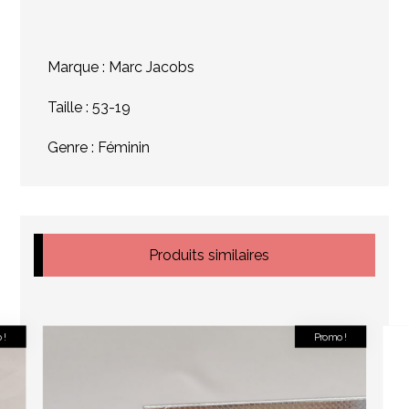
Marque : Marc Jacobs
Taille : 53-19
Genre : Féminin
Produits similaires
 !
Promo !