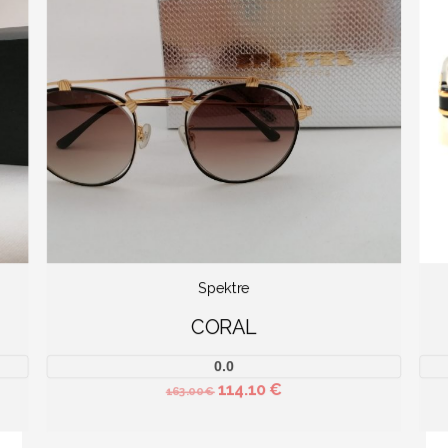
Spektre
CORAL
0.0
114.10
€
163.00
€